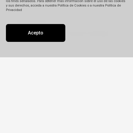
los fines señalados. Para obtener más información sobre el uso de las cookies
y sus derechos, acceda a nuestra Política de Cookies o a nuestra Política de
Privacidad
Descripción
(*)
Acepto
Detalle de su reclamo:
Tipo
Reclamo
Queja
Pedido